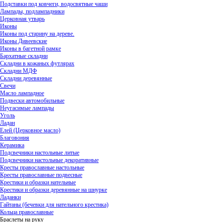
Подставки под ковчеги, водосвятные чаши
Лампады, подлампадники
Церковная утварь
Иконы
Иконы под старину на дереве.
Иконы Дивеевские
Иконы в багетной рамке
Бархатные складни
Складни в кожаных футлярах
Складни МДФ
Складни деревянные
Свечи
Масло лампадное
Подвески автомобильные
Неугасимые лампады
Уголь
Ладан
Елей (Церковное масло)
Благовония
Керамика
Подсвечники настольные литые
Подсвечники настольные декоративные
Кресты православные настольные
Кресты православные подвесные
Крестики и образки нательные
Крестики и образки деревянные на шнурке
Ладанки
Гайтаны (бечевки для нательного крестика)
Кольца православные
Браслеты на руку