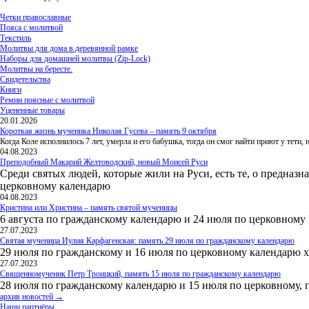
Четки православные
Пояса с молитвой
Текстиль
Молитвы для дома в деревянной рамке
Наборы для домашней молитвы (Zip-Lock)
Молитвы на бересте.
Свидетельства
Книги
Ремни поясные с молитвой
Уцененные товары
20.01.2026
Короткая жизнь мученика Николая Гусева – память 9 октября
Когда Коле исполнилось 7 лет, умерла и его бабушка, тогда он смог найти приют у тети
04.08.2023
Преподобный Макарий Желтоводский, новый Моисей Руси
Среди святых людей, которые жили на Руси, есть те, о предназн
церковному календарю
04.08.2023
Кристина или Христина – память святой мученицы
6 августа по гражданскому календарю и 24 июля по церковному
27.07.2023
Святая мученица Иулия Карфагенская: память 29 июля по гражданскому календарю
29 июля по гражданскому и 16 июля по церковному календарю 
27.07.2023
Священномученик Петр Троицкий, память 15 июля по гражданскому календарю
28 июля по гражданскому календарю и 15 июля по церковному, 
архив новостей →
Наши партнёры