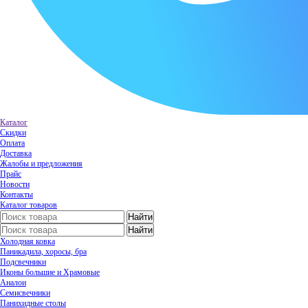
Каталог
Скидки
Оплата
Доставка
Жалобы и предложения
Прайс
Новости
Контакты
Каталог товаров
Холодная ковка
Паникадила, хоросы, бра
Подсвечники
Иконы большие и Храмовые
Аналои
Семисвечники
Панихидные столы