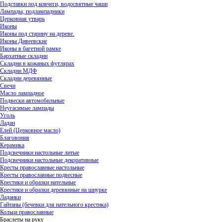
Подставки под ковчеги, водосвятные чаши
Лампады, подлампадники
Церковная утварь
Иконы
Иконы под старину на дереве.
Иконы Дивеевские
Иконы в багетной рамке
Бархатные складни
Складни в кожаных футлярах
Складни МДФ
Складни деревянные
Свечи
Масло лампадное
Подвески автомобильные
Неугасимые лампады
Уголь
Ладан
Елей (Церковное масло)
Благовония
Керамика
Подсвечники настольные литые
Подсвечники настольные декоративные
Кресты православные настольные
Кресты православные подвесные
Крестики и образки нательные
Крестики и образки деревянные на шнурке
Ладанки
Гайтаны (бечевки для нательного крестика)
Кольца православные
Браслеты на руку