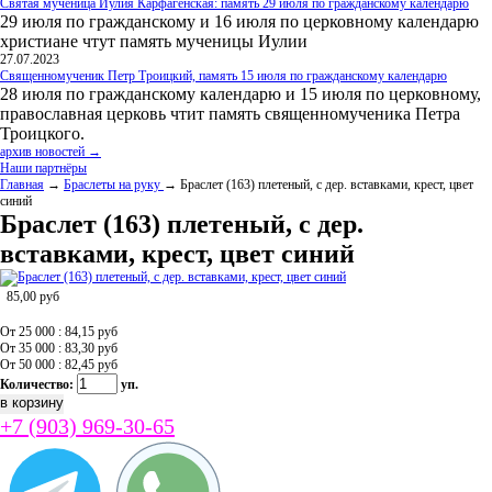
Святая мученица Иулия Карфагенская: память 29 июля по гражданскому календарю
29 июля по гражданскому и 16 июля по церковному календарю
христиане чтут память мученицы Иулии
27.07.2023
Священномученик Петр Троицкий, память 15 июля по гражданскому календарю
28 июля по гражданскому календарю и 15 июля по церковному,
православная церковь чтит память священномученика Петра
Троицкого.
архив новостей →
Наши партнёры
Главная
→
Браслеты на руку
→ Браслет (163) плетеный, с дер. вставками, крест, цвет
синий
Браслет (163) плетеный, с дер.
вставками, крест, цвет синий
85,00
руб
От 25 000 : 84,15
руб
От 35 000 : 83,30
руб
От 50 000 : 82,45
руб
Количество:
уп.
+7 (903) 969-30-65