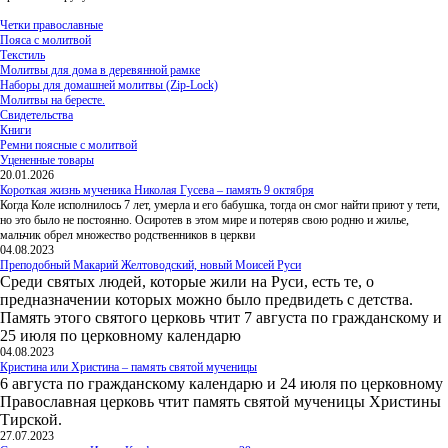
Четки православные
Пояса с молитвой
Текстиль
Молитвы для дома в деревянной рамке
Наборы для домашней молитвы (Zip-Lock)
Молитвы на бересте.
Свидетельства
Книги
Ремни поясные с молитвой
Уцененные товары
20.01.2026
Короткая жизнь мученика Николая Гусева – память 9 октября
Когда Коле исполнилось 7 лет, умерла и его бабушка, тогда он смог найти приют у тети,
но это было не постоянно. Осиротев в этом мире и потеряв свою родню и жилье,
мальчик обрел множество родственников в церкви
04.08.2023
Преподобный Макарий Желтоводский, новый Моисей Руси
Среди святых людей, которые жили на Руси, есть те, о
предназначении которых можно было предвидеть с детства.
Память этого святого церковь чтит 7 августа по гражданскому и
25 июля по церковному календарю
04.08.2023
Кристина или Христина – память святой мученицы
6 августа по гражданскому календарю и 24 июля по церковному
Православная церковь чтит память святой мученицы Христины
Тирской.
27.07.2023