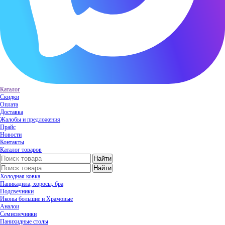
Каталог
Скидки
Оплата
Доставка
Жалобы и предложения
Прайс
Новости
Контакты
Каталог товаров
Холодная ковка
Паникадила, хоросы, бра
Подсвечники
Иконы большие и Храмовые
Аналои
Семисвечники
Панихидные столы