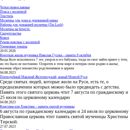
Четки православные
Пояса с молитвой
Текстиль
Молитвы для дома в деревянной рамке
Наборы для домашней молитвы (Zip-Lock)
Молитвы на бересте.
Свидетельства
Книги
Ремни поясные с молитвой
Уцененные товары
20.01.2026
Короткая жизнь мученика Николая Гусева – память 9 октября
Когда Коле исполнилось 7 лет, умерла и его бабушка, тогда он смог найти приют у тети,
но это было не постоянно. Осиротев в этом мире и потеряв свою родню и жилье,
мальчик обрел множество родственников в церкви
04.08.2023
Преподобный Макарий Желтоводский, новый Моисей Руси
Среди святых людей, которые жили на Руси, есть те, о
предназначении которых можно было предвидеть с детства.
Память этого святого церковь чтит 7 августа по гражданскому и
25 июля по церковному календарю
04.08.2023
Кристина или Христина – память святой мученицы
6 августа по гражданскому календарю и 24 июля по церковному
Православная церковь чтит память святой мученицы Христины
Тирской.
27.07.2023