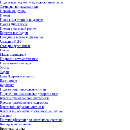
Подставки под ковчеги, водосвятные чаши
Лампады, подлампадники
Церковная утварь
Иконы
Иконы под старину на дереве.
Иконы Дивеевские
Иконы в багетной рамке
Бархатные складни
Складни в кожаных футлярах
Складни МДФ
Складни деревянные
Свечи
Масло лампадное
Подвески автомобильные
Неугасимые лампады
Уголь
Ладан
Елей (Церковное масло)
Благовония
Керамика
Подсвечники настольные литые
Подсвечники настольные декоративные
Кресты православные настольные
Кресты православные подвесные
Крестики и образки нательные
Крестики и образки деревянные на шнурке
Ладанки
Гайтаны (бечевки для нательного крестика)
Кольца православные
Браслеты на руку