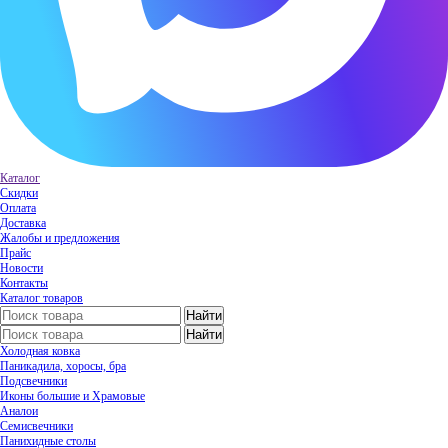
Каталог
Скидки
Оплата
Доставка
Жалобы и предложения
Прайс
Новости
Контакты
Каталог товаров
Холодная ковка
Паникадила, хоросы, бра
Подсвечники
Иконы большие и Храмовые
Аналои
Семисвечники
Панихидные столы