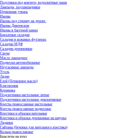
Подставки под ковчеги, водосвятные чаши
Лампады, подлампадники
Церковная утварь
Иконы
Иконы под старину на дереве.
Иконы Дивеевские
Иконы в багетной рамке
Бархатные складни
Складни в кожаных футлярах
Складни МДФ
Складни деревянные
Свечи
Масло лампадное
Подвески автомобильные
Неугасимые лампады
Уголь
Ладан
Елей (Церковное масло)
Благовония
Керамика
Подсвечники настольные литые
Подсвечники настольные декоративные
Кресты православные настольные
Кресты православные подвесные
Крестики и образки нательные
Крестики и образки деревянные на шнурке
Ладанки
Гайтаны (бечевки для нательного крестика)
Кольца православные
Браслеты на руку