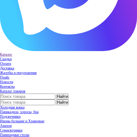
Каталог
Скидки
Оплата
Доставка
Жалобы и предложения
Прайс
Новости
Контакты
Каталог товаров
Холодная ковка
Паникадила, хоросы, бра
Подсвечники
Иконы большие и Храмовые
Аналои
Семисвечники
Панихидные столы