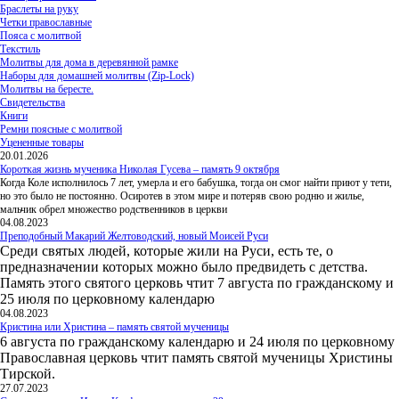
Браслеты на руку
Четки православные
Пояса с молитвой
Текстиль
Молитвы для дома в деревянной рамке
Наборы для домашней молитвы (Zip-Lock)
Молитвы на бересте.
Свидетельства
Книги
Ремни поясные с молитвой
Уцененные товары
20.01.2026
Короткая жизнь мученика Николая Гусева – память 9 октября
Когда Коле исполнилось 7 лет, умерла и его бабушка, тогда он смог найти приют у тети,
но это было не постоянно. Осиротев в этом мире и потеряв свою родню и жилье,
мальчик обрел множество родственников в церкви
04.08.2023
Преподобный Макарий Желтоводский, новый Моисей Руси
Среди святых людей, которые жили на Руси, есть те, о
предназначении которых можно было предвидеть с детства.
Память этого святого церковь чтит 7 августа по гражданскому и
25 июля по церковному календарю
04.08.2023
Кристина или Христина – память святой мученицы
6 августа по гражданскому календарю и 24 июля по церковному
Православная церковь чтит память святой мученицы Христины
Тирской.
27.07.2023