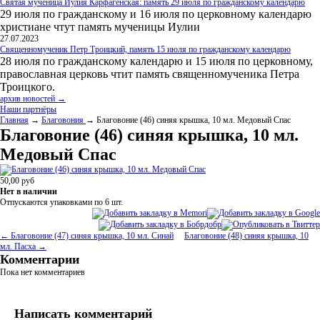
Святая мученица Иулия Карфагенская: память 29 июля по гражданскому календарю
29 июля по гражданскому и 16 июля по церковному календарю
христиане чтут память мученицы Иулии
27.07.2023
Священномученик Петр Троицкий, память 15 июля по гражданскому календарю
28 июля по гражданскому календарю и 15 июля по церковному,
православная церковь чтит память священномученика Петра
Троицкого.
архив новостей →
Наши партнёры
Главная
→
Благовония
→ Благовоние (46) синяя крышка, 10 мл. Медовый Спас
Благовоние (46) синяя крышка, 10 мл.
Медовый Спас
50,00
руб
Нет в наличии
Отпускаются упаковками по 6
шт.
← Благовоние (47) синяя крышка, 10 мл. Синай
Благовоние (48) синяя крышка, 10
мл. Пасха →
Комментарии
Пока нет комментариев
Написать комментарий