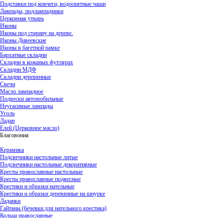
Подставки под ковчеги, водосвятные чаши
Лампады, подлампадники
Церковная утварь
Иконы
Иконы под старину на дереве.
Иконы Дивеевские
Иконы в багетной рамке
Бархатные складни
Складни в кожаных футлярах
Складни МДФ
Складни деревянные
Свечи
Масло лампадное
Подвески автомобильные
Неугасимые лампады
Уголь
Ладан
Елей (Церковное масло)
Благовония
Керамика
Подсвечники настольные литые
Подсвечники настольные декоративные
Кресты православные настольные
Кресты православные подвесные
Крестики и образки нательные
Крестики и образки деревянные на шнурке
Ладанки
Гайтаны (бечевки для нательного крестика)
Кольца православные