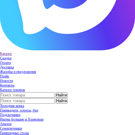
Каталог
Скидки
Оплата
Доставка
Жалобы и предложения
Прайс
Новости
Контакты
Каталог товаров
Холодная ковка
Паникадила, хоросы, бра
Подсвечники
Иконы большие и Храмовые
Аналои
Семисвечники
Панихидные столы