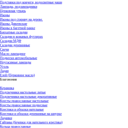
Подставки под ковчеги, водосвятные чаши
Лампады, подлампадники
Церковная утварь
Иконы
Иконы под старину на дереве.
Иконы Дивеевские
Иконы в багетной рамке
Бархатные складни
Складни в кожаных футлярах
Складни МДФ
Складни деревянные
Свечи
Масло лампадное
Подвески автомобильные
Неугасимые лампады
Уголь
Ладан
Елей (Церковное масло)
Благовония
Керамика
Подсвечники настольные литые
Подсвечники настольные декоративные
Кресты православные настольные
Кресты православные подвесные
Крестики и образки нательные
Крестики и образки деревянные на шнурке
Ладанки
Гайтаны (бечевки для нательного крестика)
Кольца православные