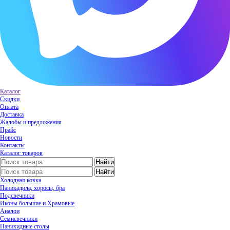
Каталог
Скидки
Оплата
Доставка
Жалобы и предложения
Прайс
Новости
Контакты
Каталог товаров
Холодная ковка
Паникадила, хоросы, бра
Подсвечники
Иконы большие и Храмовые
Аналои
Семисвечники
Панихидные столы