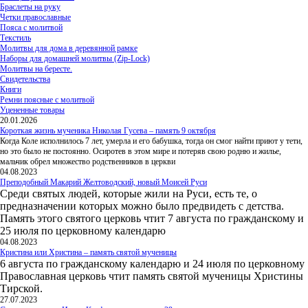
Браслеты на руку
Четки православные
Пояса с молитвой
Текстиль
Молитвы для дома в деревянной рамке
Наборы для домашней молитвы (Zip-Lock)
Молитвы на бересте.
Свидетельства
Книги
Ремни поясные с молитвой
Уцененные товары
20.01.2026
Короткая жизнь мученика Николая Гусева – память 9 октября
Когда Коле исполнилось 7 лет, умерла и его бабушка, тогда он смог найти приют у тети,
но это было не постоянно. Осиротев в этом мире и потеряв свою родню и жилье,
мальчик обрел множество родственников в церкви
04.08.2023
Преподобный Макарий Желтоводский, новый Моисей Руси
Среди святых людей, которые жили на Руси, есть те, о
предназначении которых можно было предвидеть с детства.
Память этого святого церковь чтит 7 августа по гражданскому и
25 июля по церковному календарю
04.08.2023
Кристина или Христина – память святой мученицы
6 августа по гражданскому календарю и 24 июля по церковному
Православная церковь чтит память святой мученицы Христины
Тирской.
27.07.2023