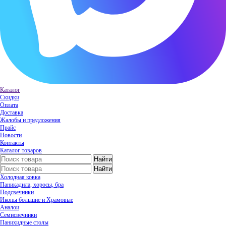
Каталог
Скидки
Оплата
Доставка
Жалобы и предложения
Прайс
Новости
Контакты
Каталог товаров
Холодная ковка
Паникадила, хоросы, бра
Подсвечники
Иконы большие и Храмовые
Аналои
Семисвечники
Панихидные столы