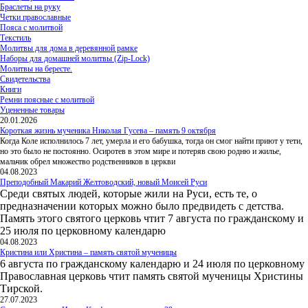
Браслеты на руку
Четки православные
Пояса с молитвой
Текстиль
Молитвы для дома в деревянной рамке
Наборы для домашней молитвы (Zip-Lock)
Молитвы на бересте.
Свидетельства
Книги
Ремни поясные с молитвой
Уцененные товары
20.01.2026
Короткая жизнь мученика Николая Гусева – память 9 октября
Когда Коле исполнилось 7 лет, умерла и его бабушка, тогда он смог найти приют у тети,
но это было не постоянно. Осиротев в этом мире и потеряв свою родню и жилье,
мальчик обрел множество родственников в церкви
04.08.2023
Преподобный Макарий Желтоводский, новый Моисей Руси
Среди святых людей, которые жили на Руси, есть те, о
предназначении которых можно было предвидеть с детства.
Память этого святого церковь чтит 7 августа по гражданскому и
25 июля по церковному календарю
04.08.2023
Кристина или Христина – память святой мученицы
6 августа по гражданскому календарю и 24 июля по церковному
Православная церковь чтит память святой мученицы Христины
Тирской.
27.07.2023