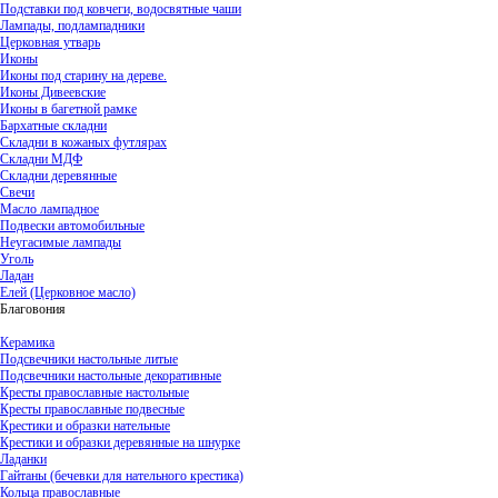
Подставки под ковчеги, водосвятные чаши
Лампады, подлампадники
Церковная утварь
Иконы
Иконы под старину на дереве.
Иконы Дивеевские
Иконы в багетной рамке
Бархатные складни
Складни в кожаных футлярах
Складни МДФ
Складни деревянные
Свечи
Масло лампадное
Подвески автомобильные
Неугасимые лампады
Уголь
Ладан
Елей (Церковное масло)
Благовония
Керамика
Подсвечники настольные литые
Подсвечники настольные декоративные
Кресты православные настольные
Кресты православные подвесные
Крестики и образки нательные
Крестики и образки деревянные на шнурке
Ладанки
Гайтаны (бечевки для нательного крестика)
Кольца православные