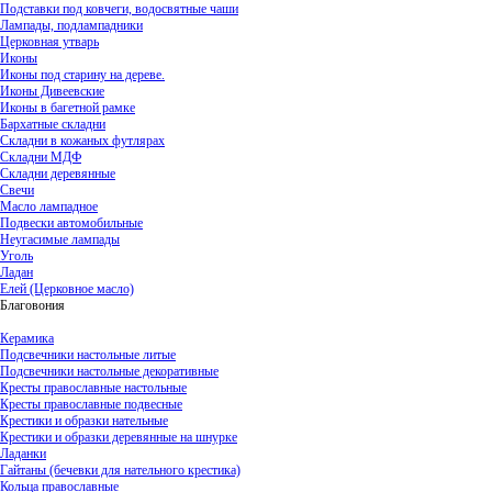
Подставки под ковчеги, водосвятные чаши
Лампады, подлампадники
Церковная утварь
Иконы
Иконы под старину на дереве.
Иконы Дивеевские
Иконы в багетной рамке
Бархатные складни
Складни в кожаных футлярах
Складни МДФ
Складни деревянные
Свечи
Масло лампадное
Подвески автомобильные
Неугасимые лампады
Уголь
Ладан
Елей (Церковное масло)
Благовония
Керамика
Подсвечники настольные литые
Подсвечники настольные декоративные
Кресты православные настольные
Кресты православные подвесные
Крестики и образки нательные
Крестики и образки деревянные на шнурке
Ладанки
Гайтаны (бечевки для нательного крестика)
Кольца православные