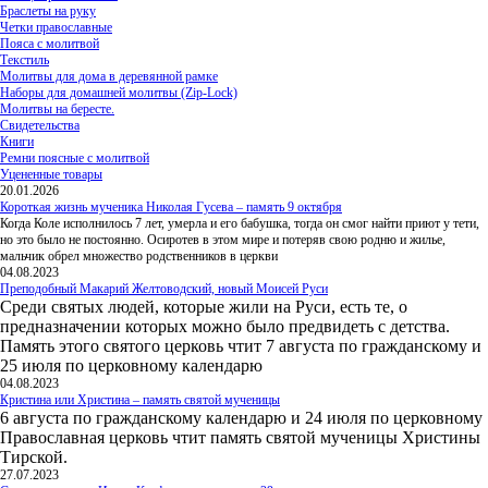
Браслеты на руку
Четки православные
Пояса с молитвой
Текстиль
Молитвы для дома в деревянной рамке
Наборы для домашней молитвы (Zip-Lock)
Молитвы на бересте.
Свидетельства
Книги
Ремни поясные с молитвой
Уцененные товары
20.01.2026
Короткая жизнь мученика Николая Гусева – память 9 октября
Когда Коле исполнилось 7 лет, умерла и его бабушка, тогда он смог найти приют у тети,
но это было не постоянно. Осиротев в этом мире и потеряв свою родню и жилье,
мальчик обрел множество родственников в церкви
04.08.2023
Преподобный Макарий Желтоводский, новый Моисей Руси
Среди святых людей, которые жили на Руси, есть те, о
предназначении которых можно было предвидеть с детства.
Память этого святого церковь чтит 7 августа по гражданскому и
25 июля по церковному календарю
04.08.2023
Кристина или Христина – память святой мученицы
6 августа по гражданскому календарю и 24 июля по церковному
Православная церковь чтит память святой мученицы Христины
Тирской.
27.07.2023