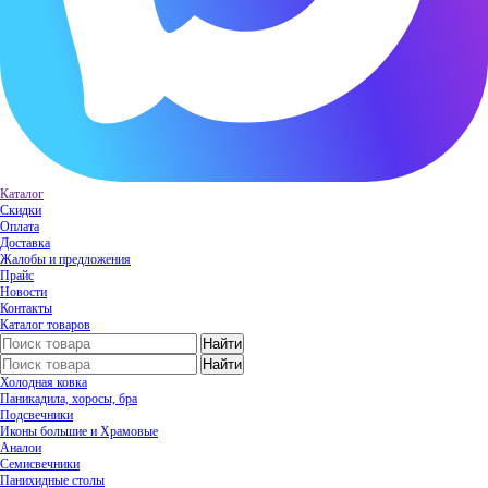
Каталог
Скидки
Оплата
Доставка
Жалобы и предложения
Прайс
Новости
Контакты
Каталог товаров
Холодная ковка
Паникадила, хоросы, бра
Подсвечники
Иконы большие и Храмовые
Аналои
Семисвечники
Панихидные столы