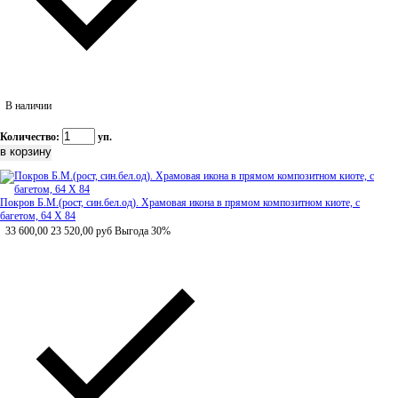
В наличии
Количество:
уп.
Покров Б.М.(рост, син.бел.од). Храмовая икона в прямом композитном киоте, с
багетом, 64 Х 84
33 600,00
23 520,00
руб
Выгода 30%