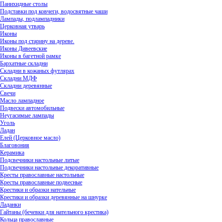
Панихидные столы
Подставки под ковчеги, водосвятные чаши
Лампады, подлампадники
Церковная утварь
Иконы
Иконы под старину на дереве.
Иконы Дивеевские
Иконы в багетной рамке
Бархатные складни
Складни в кожаных футлярах
Складни МДФ
Складни деревянные
Свечи
Масло лампадное
Подвески автомобильные
Неугасимые лампады
Уголь
Ладан
Елей (Церковное масло)
Благовония
Керамика
Подсвечники настольные литые
Подсвечники настольные декоративные
Кресты православные настольные
Кресты православные подвесные
Крестики и образки нательные
Крестики и образки деревянные на шнурке
Ладанки
Гайтаны (бечевки для нательного крестика)
Кольца православные