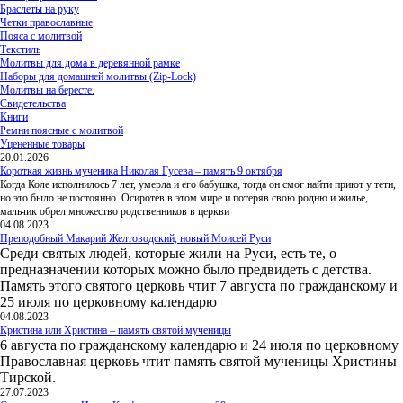
Браслеты на руку
Четки православные
Пояса с молитвой
Текстиль
Молитвы для дома в деревянной рамке
Наборы для домашней молитвы (Zip-Lock)
Молитвы на бересте.
Свидетельства
Книги
Ремни поясные с молитвой
Уцененные товары
20.01.2026
Короткая жизнь мученика Николая Гусева – память 9 октября
Когда Коле исполнилось 7 лет, умерла и его бабушка, тогда он смог найти приют у тети,
но это было не постоянно. Осиротев в этом мире и потеряв свою родню и жилье,
мальчик обрел множество родственников в церкви
04.08.2023
Преподобный Макарий Желтоводский, новый Моисей Руси
Среди святых людей, которые жили на Руси, есть те, о
предназначении которых можно было предвидеть с детства.
Память этого святого церковь чтит 7 августа по гражданскому и
25 июля по церковному календарю
04.08.2023
Кристина или Христина – память святой мученицы
6 августа по гражданскому календарю и 24 июля по церковному
Православная церковь чтит память святой мученицы Христины
Тирской.
27.07.2023