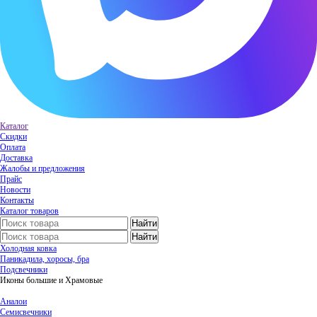
Каталог
Скидки
Оплата
Доставка
Жалобы и предложения
Прайс
Новости
Контакты
Каталог товаров
Холодная ковка
Паникадила, хоросы, бра
Подсвечники
Иконы большие и Храмовые
Аналои
Семисвечники