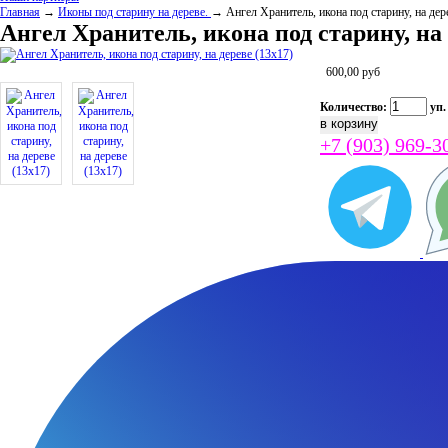
Главная
→
Иконы под старину на дереве.
→ Ангел Хранитель, икона под старину, на дер
Ангел Хранитель, икона под старину, на 
600,00
руб
Количество:
уп.
+7 (903) 969-3