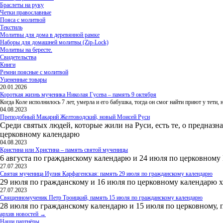
Браслеты на руку
Четки православные
Пояса с молитвой
Текстиль
Молитвы для дома в деревянной рамке
Наборы для домашней молитвы (Zip-Lock)
Молитвы на бересте.
Свидетельства
Книги
Ремни поясные с молитвой
Уцененные товары
20.01.2026
Короткая жизнь мученика Николая Гусева – память 9 октября
Когда Коле исполнилось 7 лет, умерла и его бабушка, тогда он смог найти приют у тети
04.08.2023
Преподобный Макарий Желтоводский, новый Моисей Руси
Среди святых людей, которые жили на Руси, есть те, о предназн
церковному календарю
04.08.2023
Кристина или Христина – память святой мученицы
6 августа по гражданскому календарю и 24 июля по церковному
27.07.2023
Святая мученица Иулия Карфагенская: память 29 июля по гражданскому календарю
29 июля по гражданскому и 16 июля по церковному календарю 
27.07.2023
Священномученик Петр Троицкий, память 15 июля по гражданскому календарю
28 июля по гражданскому календарю и 15 июля по церковному, 
архив новостей →
Наши партнёры