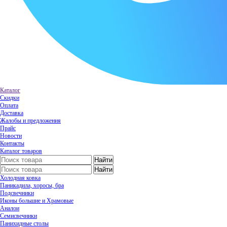
Каталог
Скидки
Оплата
Доставка
Жалобы и предложения
Прайс
Новости
Контакты
Каталог товаров
Холодная ковка
Паникадила, хоросы, бра
Подсвечники
Иконы большие и Храмовые
Аналои
Семисвечники
Панихидные столы