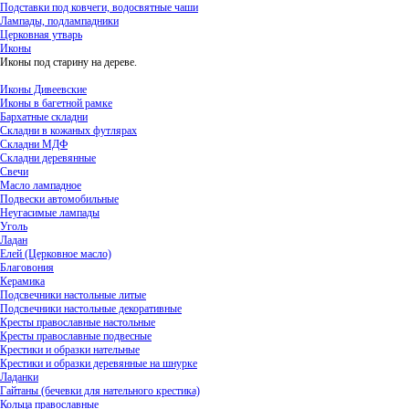
Подставки под ковчеги, водосвятные чаши
Лампады, подлампадники
Церковная утварь
Иконы
Иконы под старину на дереве.
Иконы Дивеевские
Иконы в багетной рамке
Бархатные складни
Складни в кожаных футлярах
Складни МДФ
Складни деревянные
Свечи
Масло лампадное
Подвески автомобильные
Неугасимые лампады
Уголь
Ладан
Елей (Церковное масло)
Благовония
Керамика
Подсвечники настольные литые
Подсвечники настольные декоративные
Кресты православные настольные
Кресты православные подвесные
Крестики и образки нательные
Крестики и образки деревянные на шнурке
Ладанки
Гайтаны (бечевки для нательного крестика)
Кольца православные