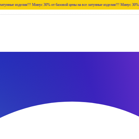
делия!!!
Минус 30% от базовой цены на все латунные изделия!!!
Минус 30% от базовой ц