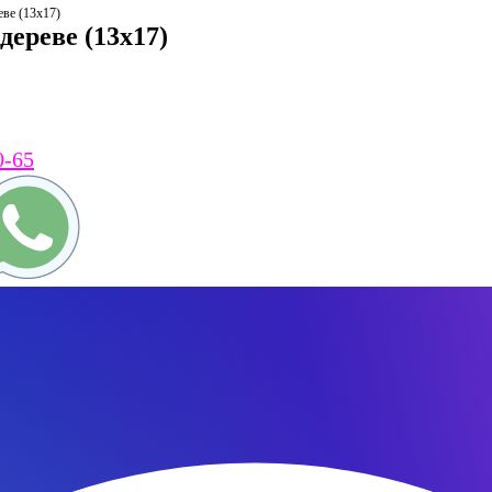
еве (13х17)
дереве (13х17)
0-65