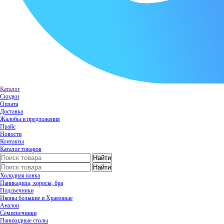
Каталог
Скидки
Оплата
Доставка
Жалобы и предложения
Прайс
Новости
Контакты
Каталог товаров
Холодная ковка
Паникадила, хоросы, бра
Подсвечники
Иконы большие и Храмовые
Аналои
Семисвечники
Панихидные столы