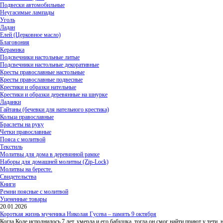
Подвески автомобильные
Неугасимые лампады
Уголь
Ладан
Елей (Церковное масло)
Благовония
Керамика
Подсвечники настольные литые
Подсвечники настольные декоративные
Кресты православные настольные
Кресты православные подвесные
Крестики и образки нательные
Крестики и образки деревянные на шнурке
Ладанки
Гайтаны (бечевки для нательного крестика)
Кольца православные
Браслеты на руку
Четки православные
Пояса с молитвой
Текстиль
Молитвы для дома в деревянной рамке
Наборы для домашней молитвы (Zip-Lock)
Молитвы на бересте.
Свидетельства
Книги
Ремни поясные с молитвой
Уцененные товары
20.01.2026
Короткая жизнь мученика Николая Гусева – память 9 октября
Когда Коле исполнилось 7 лет, умерла и его бабушка, тогда он смог найти приют у тети