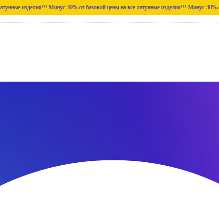
елия!!!
Минус 30% от базовой цены на все латунные изделия!!!
Минус 30% от базовой ц