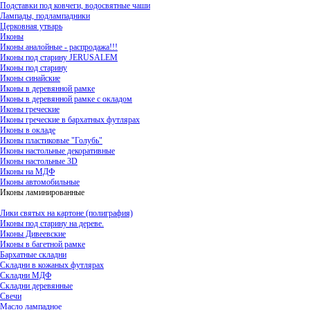
Подставки под ковчеги, водосвятные чаши
Лампады, подлампадники
Церковная утварь
Иконы
Иконы аналойные - распродажа!!!
Иконы под старину JERUSALEM
Иконы под старину
Иконы синайские
Иконы в деревянной рамке
Иконы в деревянной рамке с окладом
Иконы греческие
Иконы греческие в бархатных футлярах
Иконы в окладе
Иконы пластиковые "Голубь"
Иконы настольные декоративные
Иконы настольные 3D
Иконы на МДФ
Иконы автомобильные
Иконы ламинированные
Лики святых на картоне (полиграфия)
Иконы под старину на дереве.
Иконы Дивеевские
Иконы в багетной рамке
Бархатные складни
Складни в кожаных футлярах
Складни МДФ
Складни деревянные
Свечи
Масло лампадное