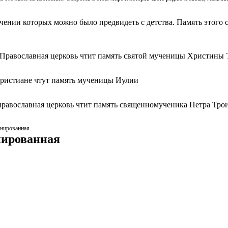
ачении которых можно было предвидеть с детства. Память этого с
 Православная церковь чтит память святой мученицы Христины 
христиане чтут память мученицы Иулии
православная церковь чтит память священномученика Петра Тро
инированная
нированная