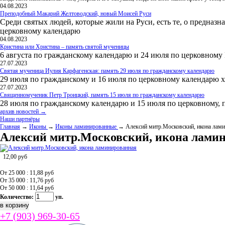
04.08.2023
Преподобный Макарий Желтоводский, новый Моисей Руси
Среди святых людей, которые жили на Руси, есть те, о предназн
церковному календарю
04.08.2023
Кристина или Христина – память святой мученицы
6 августа по гражданскому календарю и 24 июля по церковному
27.07.2023
Святая мученица Иулия Карфагенская: память 29 июля по гражданскому календарю
29 июля по гражданскому и 16 июля по церковному календарю 
27.07.2023
Священномученик Петр Троицкий, память 15 июля по гражданскому календарю
28 июля по гражданскому календарю и 15 июля по церковному, 
архив новостей →
Наши партнёры
Главная
→
Иконы
→
Иконы ламинированные
→ Алексий митр.Московский, икона лам
Алексий митр.Московский, икона лами
12,00
руб
От 25 000 : 11,88
руб
От 35 000 : 11,76
руб
От 50 000 : 11,64
руб
Количество:
уп.
+7 (903) 969-30-65