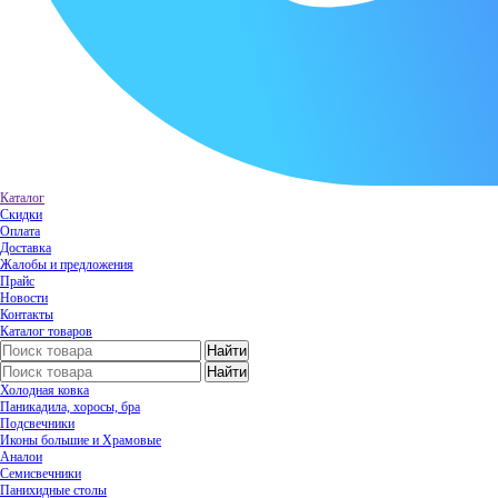
Каталог
Скидки
Оплата
Доставка
Жалобы и предложения
Прайс
Новости
Контакты
Каталог товаров
Холодная ковка
Паникадила, хоросы, бра
Подсвечники
Иконы большие и Храмовые
Аналои
Семисвечники
Панихидные столы