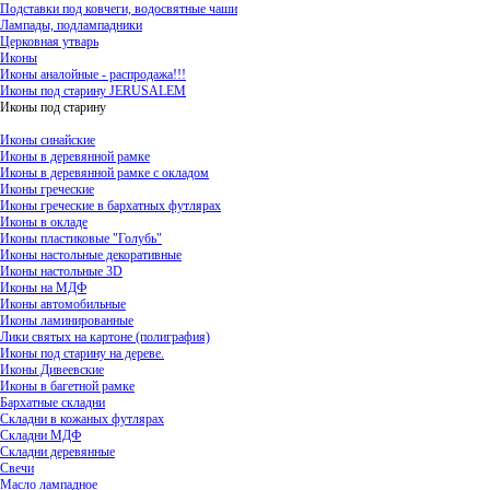
Подставки под ковчеги, водосвятные чаши
Лампады, подлампадники
Церковная утварь
Иконы
Иконы аналойные - распродажа!!!
Иконы под старину JERUSALEM
Иконы под старину
Иконы синайские
Иконы в деревянной рамке
Иконы в деревянной рамке с окладом
Иконы греческие
Иконы греческие в бархатных футлярах
Иконы в окладе
Иконы пластиковые "Голубь"
Иконы настольные декоративные
Иконы настольные 3D
Иконы на МДФ
Иконы автомобильные
Иконы ламинированные
Лики святых на картоне (полиграфия)
Иконы под старину на дереве.
Иконы Дивеевские
Иконы в багетной рамке
Бархатные складни
Складни в кожаных футлярах
Складни МДФ
Складни деревянные
Свечи
Масло лампадное