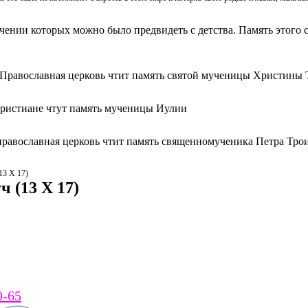
ачении которых можно было предвидеть с детства. Память этого с
 Православная церковь чтит память святой мученицы Христины 
христиане чтут память мученицы Иулии
православная церковь чтит память священномученика Петра Тро
13 Х 17)
ч (13 Х 17)
0-65