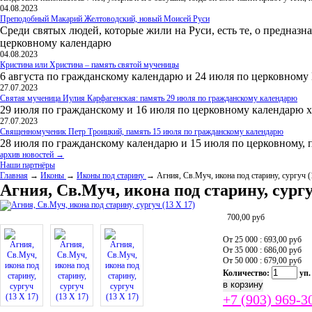
04.08.2023
Преподобный Макарий Желтоводский, новый Моисей Руси
Среди святых людей, которые жили на Руси, есть те, о предназн
церковному календарю
04.08.2023
Кристина или Христина – память святой мученицы
6 августа по гражданскому календарю и 24 июля по церковному
27.07.2023
Святая мученица Иулия Карфагенская: память 29 июля по гражданскому календарю
29 июля по гражданскому и 16 июля по церковному календарю 
27.07.2023
Священномученик Петр Троицкий, память 15 июля по гражданскому календарю
28 июля по гражданскому календарю и 15 июля по церковному, 
архив новостей →
Наши партнёры
Главная
→
Иконы
→
Иконы под старину
→ Агния, Св.Муч, икона под старину, сургуч (
Агния, Св.Муч, икона под старину, сургу
700,00
руб
От 25 000 : 693,00
руб
От 35 000 : 686,00
руб
От 50 000 : 679,00
руб
Количество:
уп.
+7 (903) 969-3