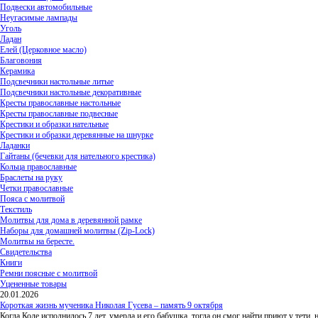
Подвески автомобильные
Неугасимые лампады
Уголь
Ладан
Елей (Церковное масло)
Благовония
Керамика
Подсвечники настольные литые
Подсвечники настольные декоративные
Кресты православные настольные
Кресты православные подвесные
Крестики и образки нательные
Крестики и образки деревянные на шнурке
Ладанки
Гайтаны (бечевки для нательного крестика)
Кольца православные
Браслеты на руку
Четки православные
Пояса с молитвой
Текстиль
Молитвы для дома в деревянной рамке
Наборы для домашней молитвы (Zip-Lock)
Молитвы на бересте.
Свидетельства
Книги
Ремни поясные с молитвой
Уцененные товары
20.01.2026
Короткая жизнь мученика Николая Гусева – память 9 октября
Когда Коле исполнилось 7 лет, умерла и его бабушка, тогда он смог найти приют у тети