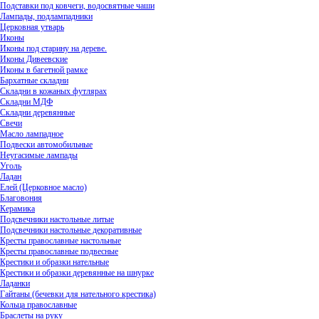
Подставки под ковчеги, водосвятные чаши
Лампады, подлампадники
Церковная утварь
Иконы
Иконы под старину на дереве.
Иконы Дивеевские
Иконы в багетной рамке
Бархатные складни
Складни в кожаных футлярах
Складни МДФ
Складни деревянные
Свечи
Масло лампадное
Подвески автомобильные
Неугасимые лампады
Уголь
Ладан
Елей (Церковное масло)
Благовония
Керамика
Подсвечники настольные литые
Подсвечники настольные декоративные
Кресты православные настольные
Кресты православные подвесные
Крестики и образки нательные
Крестики и образки деревянные на шнурке
Ладанки
Гайтаны (бечевки для нательного крестика)
Кольца православные
Браслеты на руку