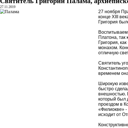
Святитель Григорий Палама, архиеписк
27.11.2019
27 ноября Пр
конце XIII ве
Григория был
Воспитываемы
Платона, так
Григория, как
монахом. Кон
отличную све
Святитель уго
Константиноп
временем она
Широкую изве
быстро сдела
внешностью. 
который был 
проездом в К
«Филиокве» - 
исходит от О
Конструктивн