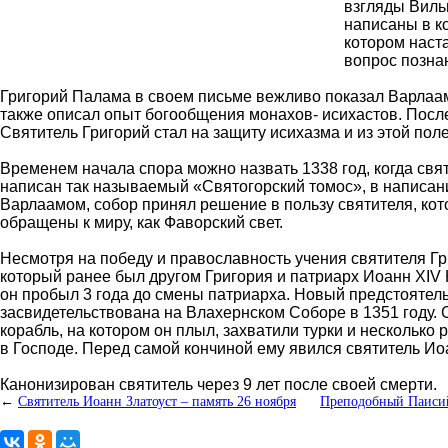
взгляды Вильг
написаны в к
котором наста
вопрос познан
Григорий Палама в своем письме вежливо показал Варлааму
также описал опыт богообщения монахов- исихастов. После
Святитель Григорий стал на защиту исихазма и из этой по
Временем начала спора можно назвать 1338 год, когда свя
написан так называемый «Святогорский томос», в написани
Варлаамом, собор принял решение в пользу святителя, кот
обращены к миру, как Фаворский свет.
Несмотря на победу и православность учения святителя Гр
который ранее был другом Григория и патриарх Иоанн XIV К
он пробыл 3 года до смены патриарха. Новый предстоятел
засвидетельствована на Влахернском Соборе в 1351 году. С
корабль, на котором он плыл, захватили турки и несколько 
в Господе. Перед самой кончиной ему явился святитель Иоа
Канонизирован святитель через 9 лет после своей смерти.
←
Святитель Иоанн Златоуст – память 26 ноября
Преподобный Паисий