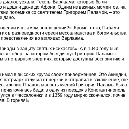
в диалог, уехали. Тексты Варлаама, которые были
еко и дошли даже до Афона. Одним из важных моментов, на
твии полемика со святителем Григорием Паламой, – это
е дано.
кровении и в самом воплощении?». Кроме этого, Палама
 их в разновидности ереси мессалианства и богомильства.
 представления во взглядах Варлаама.
риады в защиту святых исихастов». А в 1340 году был
ялся собор, на котором был диспут Григория Паламы с
ям в нетварных энергиях, которые доступны восприятию и
 имел в высоких кругах своих приверженцев. Это Акиндин,
 патриарх отлучил от церкви и отправил в заключение, где
Фессалоник. Православность учений Григория Паламы была
 приключилась беда: в одну из поездок в Константинополь
нулся в Фессалоники и в 1359 году мирно скончался, почив
я! В горняя!»