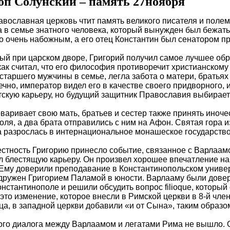
оп Солунский – память 27ноября
авославная церковь чтит память великого писателя и полем
ка в семье знатного человека, который вынужден был бежат
о очень набожным, а его отец Константин был сенатором пр
й при царском дворе, Григорий получил самое лучшее обра
 как считал, что его философия противоречит христианском
 старшего мужчины в семье, легла забота о матери, братьях
ечно, император видел его в качестве своего придворного,
тскую карьеру, но будущий защитник Православия выбирает 
варивает свою мать, братьев и сестер также принять иноче
оля, а два брата отправились с ним на Афон. Святая гора 
 разрослась в интернациональное монашеское государств
стность Григорию принесло событие, связанное с Варлаамо
л блестящую карьеру. Он произвел хорошее впечатление на
Ему доверили преподавание в Константинопольском универс
дружен Григорием Паламой в юности. Варлааму были довер
онстантинополе и решили обсудить вопрос filioque, которы
это изменение, которое внесли в Римской церкви в 8-й член
тца, в западной церкви добавили «и от Сына», таким образ
ого диалога между Варлаамом и легатами Рима не вышло. О