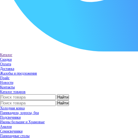
Каталог
Скидки
Оплата
Доставка
Жалобы и предложения
Прайс
Новости
Контакты
Каталог товаров
Холодная ковка
Паникадила, хоросы, бра
Подсвечники
Иконы большие и Храмовые
Аналои
Семисвечники
Панихидные столы