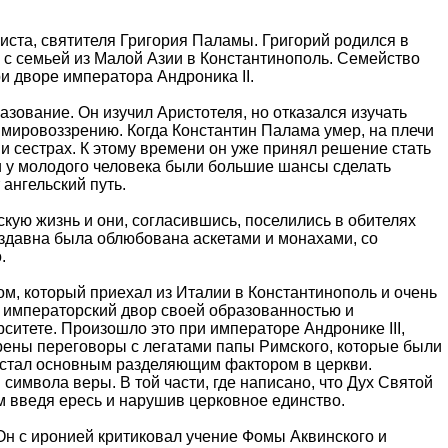
иста, святителя Григория Паламы. Григорий родился в
ь с семьей из Малой Азии в Константинополь. Семейство
и дворе императора Андроника II.
зование. Он изучил Аристотеля, но отказался изучать
у мировоззрению. Когда Константин Палама умер, на плечи
 и сестрах. К этому времени он уже принял решение стать
 и у молодого человека были большие шансы сделать
ангельский путь.
скую жизнь и они, согласившись, поселились в обителях
издавна была облюбована аскетами и монахами, со
о.
м, который приехал из Италии в Константинополь и очень
 императорский двор своей образованностью и
итете. Произошло это при императоре Андронике III,
ены переговоры с легатами папы Римского, которые были
й стал основным разделяющим фактором в церкви.
 символа веры. В той части, где написано, что Дух Святой
ом введя ересь и нарушив церковное единство.
н с иронией критиковал учение Фомы Аквинского и