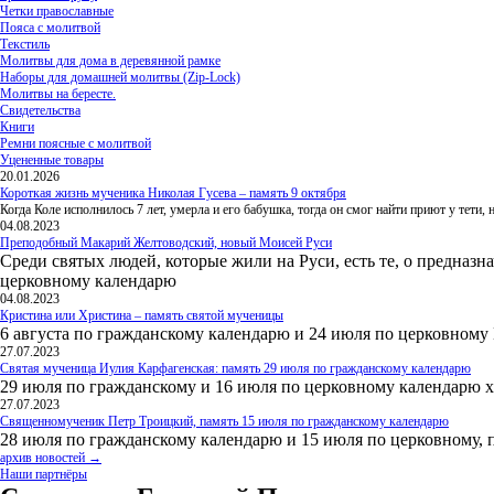
Четки православные
Пояса с молитвой
Текстиль
Молитвы для дома в деревянной рамке
Наборы для домашней молитвы (Zip-Lock)
Молитвы на бересте.
Свидетельства
Книги
Ремни поясные с молитвой
Уцененные товары
20.01.2026
Короткая жизнь мученика Николая Гусева – память 9 октября
Когда Коле исполнилось 7 лет, умерла и его бабушка, тогда он смог найти приют у тети
04.08.2023
Преподобный Макарий Желтоводский, новый Моисей Руси
Среди святых людей, которые жили на Руси, есть те, о предназн
церковному календарю
04.08.2023
Кристина или Христина – память святой мученицы
6 августа по гражданскому календарю и 24 июля по церковному
27.07.2023
Святая мученица Иулия Карфагенская: память 29 июля по гражданскому календарю
29 июля по гражданскому и 16 июля по церковному календарю 
27.07.2023
Священномученик Петр Троицкий, память 15 июля по гражданскому календарю
28 июля по гражданскому календарю и 15 июля по церковному, 
архив новостей →
Наши партнёры