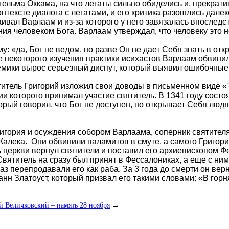
ельма Оккама, на что легаты сильно обиделись и, прекрати
онтексте диалога с легатами, и его критика разошлись дал
ивал Варлаам и из-за которого у него завязалась впоследс
ия человеком Бога. Варлаам утверждал, что человеку это н
: «да, Бог не ведом, но разве Он не дает Себя знать в от
 некоторого изучения практики исихастов Варлаам обвинил
лемики вырос серьезный диспут, который выявил ошибочные
титель Григорий изложил свои доводы в письменном виде «Т
и которого принимал участие святитель. В 1341 году состо
орый говорил, что Бог не доступен, но открывает Себя люд
игория и осуждения собором Варлаама, соперник святителя
алека. Они обвинили паламитов в смуте, а самого Григория
ь церкви вернул святители и поставил его архиепископом 
вятитель на сразу был принят в Фессалониках, а еще с ним
раз перепродавали его как раба. За 3 года до смерти он вер
нн Златоуст, который призвал его такими словами: «В горня
 Величковский – память 28 ноября
→