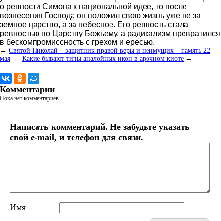
о ревности Симона к национальной идее, то после
вознесения Господа он положил свою жизнь уже не за
земное царство, а за небесное. Его ревность стала
ревностью по Царству Божьему, а радикализм превратился
в бескомпромиссность с грехом и ересью.
←
Святой Николай – защитник правой веры и неимущих – память 22
мая
Какие бывают типы аналойных икон в арочном киоте
→
Комментарии
Пока нет комментариев
Написать комментарий. Не забудьте указать
свой e-mail, и телефон для связи.
Имя