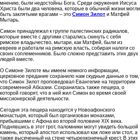
мнению, были недостойны Бога. Среди окружения Иисуса
Христа были два человека, которые в обычной жизни могли
быть заклятыми врагами – это
Симон Зилот
и Матфей
Мытарь.
Симон принадлежал к группе палестинских радикалов,
которые вместе с другими старались скинуть с себя
римское владычество, мытари, как Матфей, были из
евреев и работали на римскую власть, собирая налоги со
своих соплеменников. Было сложно представить этих двух
людей вместе.
О Симоне Зилоте мы имеем немного информации,
церковное предание сохранило нам скудные данные о том,
что Симон Зилот проповедовал Евангелие на территории
современной Абхазии. Сохранилась также пещера, о
которой говорят, что в ней жил Симон во время своей
миссионерской деятельности.
Сегодня эта пещера находится у Новоафонского
монастыря, который был организован монахами,
прибывшими с Афона во второй половине XIX века.
Поднявшись в этот грот, паломники могут увидеть большой
камень, который апостол использовал как ложе или стол, а
также высеченный на стене четырехконечный крест. В этих