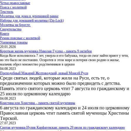
Четки православные
Пояса с молитвой
Текстиль
Молитвы для дома в деревянной рамке
Наборы для домашней молитвы (Zip-Lock)
Молитвы на бересте.
Свидетельства
Книги
Ремни поясные с молитвой
Уцененные товары
20.01.2026
Короткая жизнь мученика Николая Гусева – память 9 октября
Когда Коле исполнилось 7 лет, умерла и его бабушка, тогда он смог найти приют у тети,
но это было не постоянно. Осиротев в этом мире и потеряв свою родню и жилье,
мальчик обрел множество родственников в церкви
04.08.2023
Преподобный Макарий Желтоводский, новый Моисей Руси
Среди святых людей, которые жили на Руси, есть те, о
предназначении которых можно было предвидеть с детства.
Память этого святого церковь чтит 7 августа по гражданскому и
25 июля по церковному календарю
04.08.2023
Кристина или Христина – память святой мученицы
6 августа по гражданскому календарю и 24 июля по церковному
Православная церковь чтит память святой мученицы Христины
Тирской.
27.07.2023
Святая мученица Иулия Карфагенская: память 29 июля по гражданскому календарю