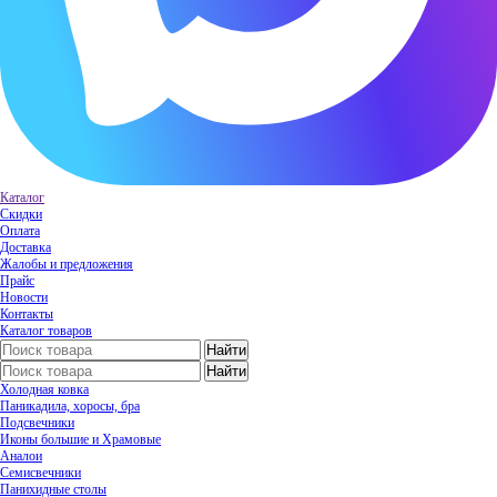
Каталог
Скидки
Оплата
Доставка
Жалобы и предложения
Прайс
Новости
Контакты
Каталог товаров
Холодная ковка
Паникадила, хоросы, бра
Подсвечники
Иконы большие и Храмовые
Аналои
Семисвечники
Панихидные столы