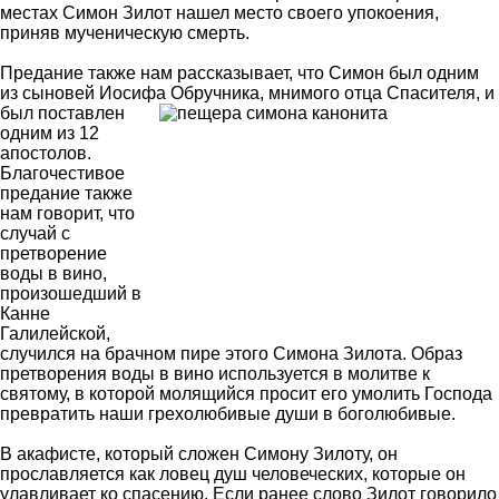
местах Симон Зилот нашел место своего упокоения,
приняв мученическую смерть.
Предание также нам рассказывает, что Симон был одним
из сыновей Иосифа Обручника, мнимого отца Спасителя, и
был поставлен
одним из 12
апостолов.
Благочестивое
предание также
нам говорит, что
случай с
претворение
воды в вино,
произошедший в
Канне
Галилейской,
случился на брачном пире этого Симона Зилота. Образ
претворения воды в вино используется в молитве к
святому, в которой молящийся просит его умолить Господа
превратить наши грехолюбивые души в боголюбивые.
В акафисте, который сложен Симону Зилоту, он
прославляется как ловец душ человеческих, которые он
улавливает ко спасению. Если ранее слово Зилот говорило