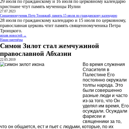
29 июля по гражданскому и 16 июля по церковному календарю
христиане чтут память мученицы Иулии
27.07.2023
Священномученик Петр Троицкий, память 15 июля по гражданскому календарю
28 июля по гражданскому календарю и 15 июля по церковному,
православная церковь чтит память священномученика Петра
Троицкого.
архив новостей →
Наши партнёры
Симон Зилот стал жемчужиной
православной Абхазии
22.05.2019
Во время служения
Спасителя в
Палестине Его
постоянно окружали
толпы народа. Это
были совершенно
разные люди и часто
из-за того, что Он
уделял им время, Его
осуждали. Осуждали
фарисеи и
священники за то,
что он общается, ест и пьет с людьми, которые, по их