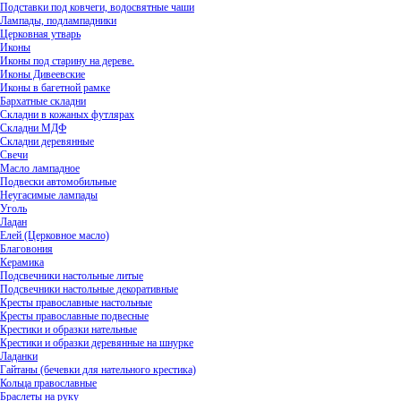
Подставки под ковчеги, водосвятные чаши
Лампады, подлампадники
Церковная утварь
Иконы
Иконы под старину на дереве.
Иконы Дивеевские
Иконы в багетной рамке
Бархатные складни
Складни в кожаных футлярах
Складни МДФ
Складни деревянные
Свечи
Масло лампадное
Подвески автомобильные
Неугасимые лампады
Уголь
Ладан
Елей (Церковное масло)
Благовония
Керамика
Подсвечники настольные литые
Подсвечники настольные декоративные
Кресты православные настольные
Кресты православные подвесные
Крестики и образки нательные
Крестики и образки деревянные на шнурке
Ладанки
Гайтаны (бечевки для нательного крестика)
Кольца православные
Браслеты на руку