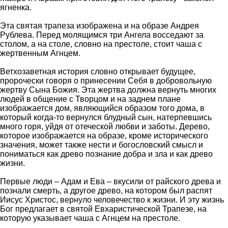
ягненка.
Эта святая трапеза изображена и на образе Андрея
Рублева. Перед молящимся три Ангела восседают за
столом, а на столе, словно на престоле, стоит чаша с
жертвенным Агнцем.
Ветхозаветная история словно открывает будущее,
пророчески говоря о принесении Себя в добровольную
жертву Сына Божия. Эта жертва должна вернуть многих
людей в общение с Творцом и на заднем плане
изображается дом, являющийся образом того дома, в
который когда-то вернулся блудный сын, натерпевшись
много горя, уйдя от отеческой любви и заботы. Дерево,
которое изображается на образе, кроме исторического
значения, может также нести и богословский смысл и
пониматься как древо познание добра и зла и как древо
жизни.
Первые люди – Адам и Ева – вкусили от райского древа и
познали смерть, а другое древо, на котором был распят
Иисус Христос, вернуло человечество к жизни. И эту жизнь
Бог предлагает в святой Евхаристической Трапезе, на
которую указывает чаша с Агнцем на престоле.