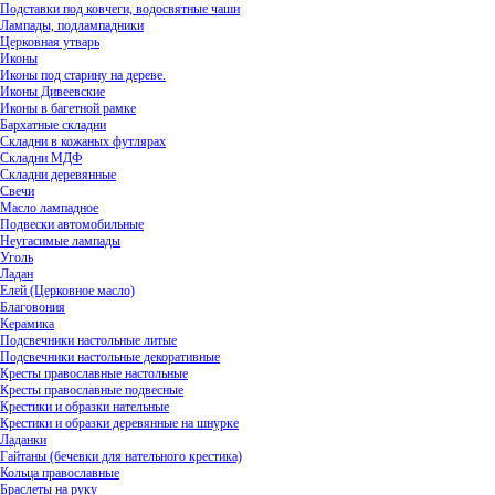
Подставки под ковчеги, водосвятные чаши
Лампады, подлампадники
Церковная утварь
Иконы
Иконы под старину на дереве.
Иконы Дивеевские
Иконы в багетной рамке
Бархатные складни
Складни в кожаных футлярах
Складни МДФ
Складни деревянные
Свечи
Масло лампадное
Подвески автомобильные
Неугасимые лампады
Уголь
Ладан
Елей (Церковное масло)
Благовония
Керамика
Подсвечники настольные литые
Подсвечники настольные декоративные
Кресты православные настольные
Кресты православные подвесные
Крестики и образки нательные
Крестики и образки деревянные на шнурке
Ладанки
Гайтаны (бечевки для нательного крестика)
Кольца православные
Браслеты на руку