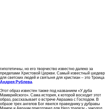
гипотетичны, но его творчество известно далеко за
пределами Христовой Церкви.
Самый известный шедевр
для светских людей и святыня для христиан – это Троица
Андрея Рублева
.
Этот образ известен также под названием «У дуба
Мамврийского». Сама история, к которой восходит этот
образ, рассказывает о встрече Авраама с Господом. В
образе трех ангелов Бог явился праведнику у дубравы
Мамре и Авраам приготовил для Него трапезу - заколол