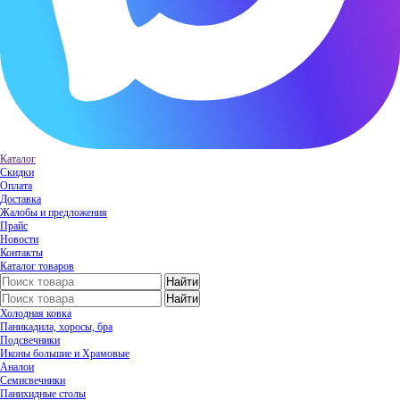
Каталог
Скидки
Оплата
Доставка
Жалобы и предложения
Прайс
Новости
Контакты
Каталог товаров
Холодная ковка
Паникадила, хоросы, бра
Подсвечники
Иконы большие и Храмовые
Аналои
Семисвечники
Панихидные столы