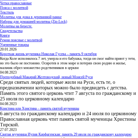
Четки православные
Пояса с молитвой
Текстиль
Молитвы для дома в деревянной рамке
Наборы для домашней молитвы (Zip-Lock)
Молитвы на бересте.
Свидетельства
Книги
Ремни поясные с молитвой
Уцененные товары
20.01.2026
Короткая жизнь мученика Николая Гусева – память 9 октября
Когда Коле исполнилось 7 лет, умерла и его бабушка, тогда он смог найти приют у тети,
но это было не постоянно. Осиротев в этом мире и потеряв свою родню и жилье,
мальчик обрел множество родственников в церкви
04.08.2023
Преподобный Макарий Желтоводский, новый Моисей Руси
Среди святых людей, которые жили на Руси, есть те, о
предназначении которых можно было предвидеть с детства.
Память этого святого церковь чтит 7 августа по гражданскому и
25 июля по церковному календарю
04.08.2023
Кристина или Христина – память святой мученицы
6 августа по гражданскому календарю и 24 июля по церковному
Православная церковь чтит память святой мученицы Христины
Тирской.
27.07.2023
Святая мученица Иулия Карфагенская: память 29 июля по гражданскому календарю