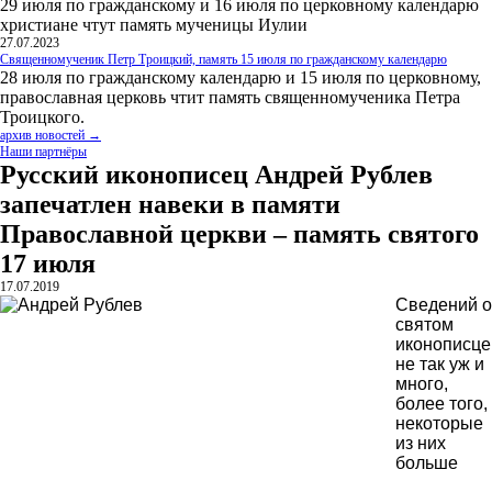
29 июля по гражданскому и 16 июля по церковному календарю
христиане чтут память мученицы Иулии
27.07.2023
Священномученик Петр Троицкий, память 15 июля по гражданскому календарю
28 июля по гражданскому календарю и 15 июля по церковному,
православная церковь чтит память священномученика Петра
Троицкого.
архив новостей →
Наши партнёры
Русский иконописец Андрей Рублев
запечатлен навеки в памяти
Православной церкви – память святого
17 июля
17.07.2019
Сведений о
святом
иконописце
не так уж и
много,
более того,
некоторые
из них
больше