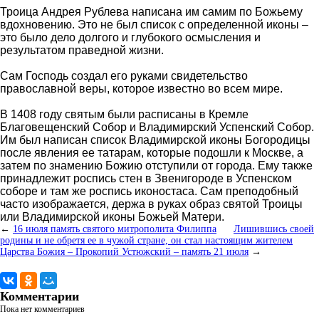
Троица Андрея Рублева написана им самим по Божьему
вдохновению. Это не был список с определенной иконы –
это было дело долгого и глубокого осмысления и
результатом праведной жизни.
Сам Господь создал его руками свидетельство
православной веры, которое известно во всем мире.
В 1408 году святым были расписаны в Кремле
Благовещенский Собор и Владимирский Успенский Собор.
Им был написан список Владимирской иконы Богородицы
после явления ее татарам, которые подошли к Москве, а
затем по знамению Божию отступили от города. Ему также
принадлежит роспись стен в Звенигороде в Успенском
соборе и там же роспись иконостаса. Сам преподобный
часто изображается, держа в руках образ святой Троицы
или Владимирской иконы Божьей Матери.
←
16 июля память святого митрополита Филиппа
Лишившись своей
родины и не обретя ее в чужой стране, он стал настоящим жителем
Царства Божия – Прокопий Устюжский – память 21 июля
→
Комментарии
Пока нет комментариев